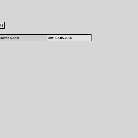
H
|
kord: 50999
am: 02.05.2026