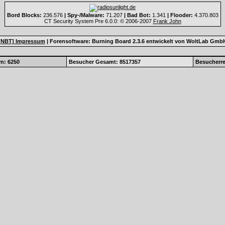
Bord Blocks:
236.576
| Spy-/Malware:
71.207
| Bad Bot:
1.341
| Flooder:
4.370.803
CT Security System Pre 6.0.0: © 2006-2007
Frank John
[NBT] Impressum
|
Forensoftware:
Burning Board 2.3.6
entwickelt von
WoltLab Gmb
n: 6250
Besucher Gesamt: 8517357
Besucherre