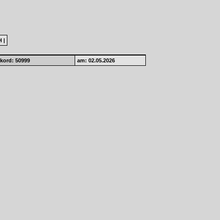
H
|
kord: 50999
am: 02.05.2026