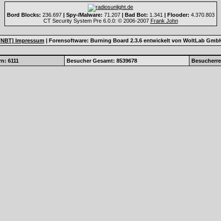
Bord Blocks:
236.697
| Spy-/Malware:
71.207
| Bad Bot:
1.341
| Flooder:
4.370.803
CT Security System Pre 6.0.0: © 2006-2007
Frank John
[NBT] Impressum
|
Forensoftware:
Burning Board 2.3.6
entwickelt von
WoltLab Gmb
n: 6111
Besucher Gesamt: 8539678
Besucherre