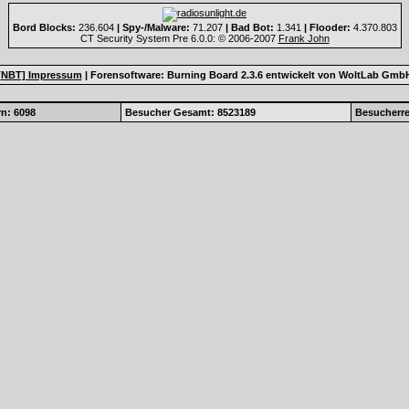
Bord Blocks:
236.604
| Spy-/Malware:
71.207
| Bad Bot:
1.341
| Flooder:
4.370.803
CT Security System Pre 6.0.0: © 2006-2007
Frank John
[NBT] Impressum
|
Forensoftware:
Burning Board 2.3.6
entwickelt von
WoltLab Gmb
n: 6098
Besucher Gesamt: 8523189
Besucherre