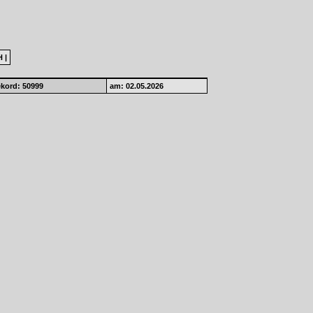
H
|
kord: 50999
am: 02.05.2026