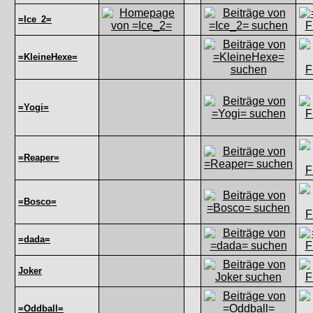
=Ice_2=
=KleineHexe=
=Yogi=
=Reaper=
=Bosco=
=dada=
Joker
=Oddball=