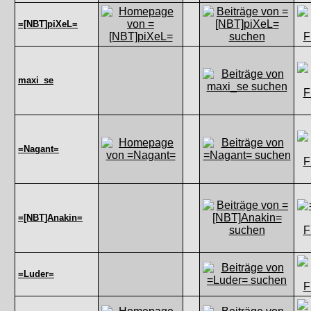
=[NBT]piXeL=
maxi_se
=Nagant=
=[NBT]Anakin=
=Luder=