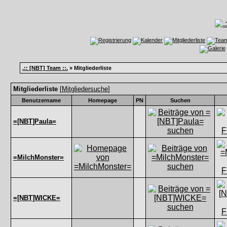
.:: [NBT] Team ::.
» Mitgliederliste
Mitgliederliste
[
Mitgliedersuche
]
Benutzername
Homepage
PN
Suchen
=[NBT]Paula=
=MilchMonster=
=[NBT]WICKE=