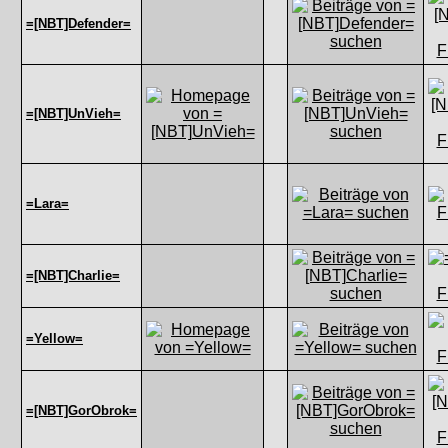
=[NBT]Defender=
=[NBT]UnVieh=
=Lara=
=[NBT]Charlie=
=Yellow=
=[NBT]GorObrok=