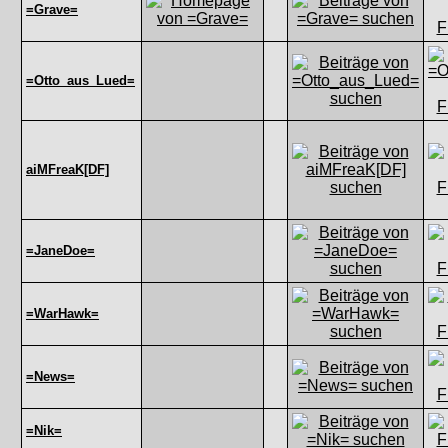
=Grave=
=Otto_aus_Lued=
aiMFreaK[DF]
=JaneDoe=
=WarHawk=
=News=
=Nik=