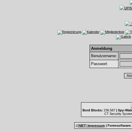
Anmeldung
Benutzername:
Passwort:
Bord Blocks:
236.587
| Spy-/Mal
CT Security Syste
|
[NBT] Impressum
|
Forensoftware