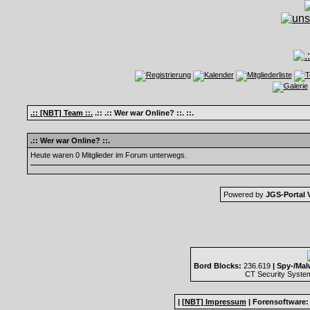
.:: [NBT] Team ::.
.:: .:: Wer war Online? ::. ::.
.:: Wer war Online? ::.
Heute waren 0 Mitglieder im Forum unterwegs.
Powered by
JGS-Portal V
Bord Blocks:
236.619
| Spy-/Mal
CT Security Syste
|
[NBT] Impressum
|
Forensoftware