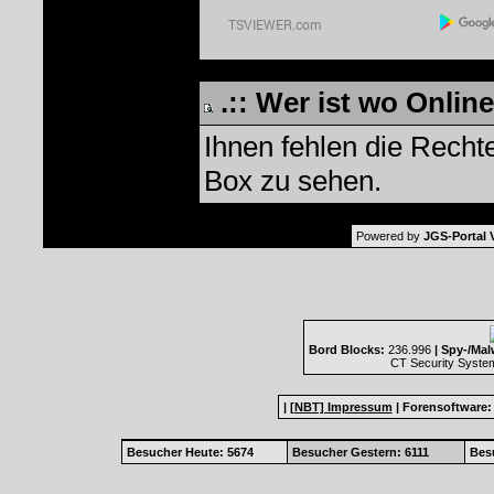
.:: Wer ist wo Online 
Ihnen fehlen die Recht
Box zu sehen.
Powered by
JGS-Portal V
Bord Blocks:
236.996
| Spy-/Mal
CT Security Syste
|
[NBT] Impressum
|
Forensoftware
Besucher Heute: 5674
Besucher Gestern: 6111
Bes