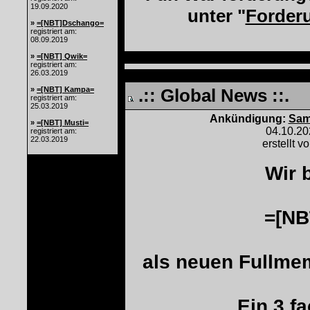
19.09.2020
unter "
Forder
»
=[NBT]Dschango=
registriert am:
08.09.2019
»
=[NBT] Qwik=
registriert am:
26.03.2019
»
=[NBT] Kampa=
.:: Global News ::.
registriert am:
25.03.2019
Ankündigung:
Sam
»
=[NBT] Musti=
04.10.2
registriert am:
22.03.2019
erstellt v
Wir 
=[N
als neuen Fullme
Ein 3 f