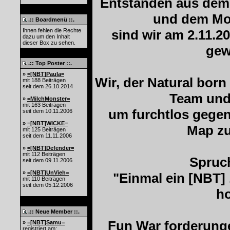
Entstanden aus dem
und dem Mo
.:: Boardmenü ::.
Ihnen fehlen die Rechte
sind wir am 2.11.2
dazu um den Inhalt
dieser Box zu sehen.
gew
.:: Top Poster ::.
»
=[NBT]Paula=
Wir, der Natural born
mit 188 Beiträgen
seit dem 26.10.2014
Team und 
»
=MilchMonster=
mit 163 Beiträgen
um furchtlos gegen
seit dem 10.11.2006
»
=[NBT]WICKE=
Map zu
mit 125 Beiträgen
seit dem 11.11.2006
»
=[NBT]Defender=
mit 112 Beiträgen
Spruch
seit dem 09.11.2006
»
=[NBT]UnVieh=
"Einmal ein [NBT] .
mit 110 Beiträgen
seit dem 05.12.2006
ho
.:: Neue Member ::.
Fun War forderunge
»
=[NBT]Samu=
registriert am: