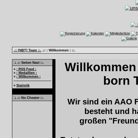
.:: [NBT] Team ::.
.:: : Willkommen : ::.
Willkommen 
.:: Seiten Navi ::.
»
: RSS Feed :
»
: Medaillien :
born T
»
: Willkommen :
»
Statistik
.:: No Cheater ::.
Wir sind ein AAO 
besteht und h
großen "Freund