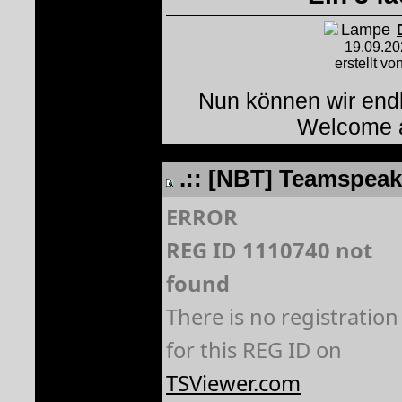
19.09.2
erstellt vo
Nun können wir end
Welcome 
.:: [NBT] Teamspeak 
ERROR
REG ID 1110740 not
found
There is no registration
for this REG ID on
TSViewer.com