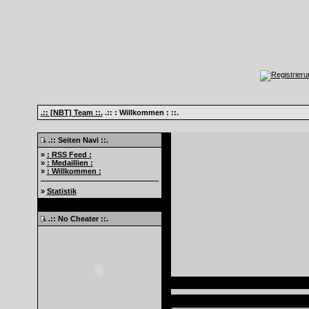
.:: [NBT] Team ::.
.:: : Willkommen : ::.
.:: Seiten Navi ::.
»
: RSS Feed :
»
: Medaillien :
»
: Willkommen :
»
Statistik
.:: No Cheater ::.