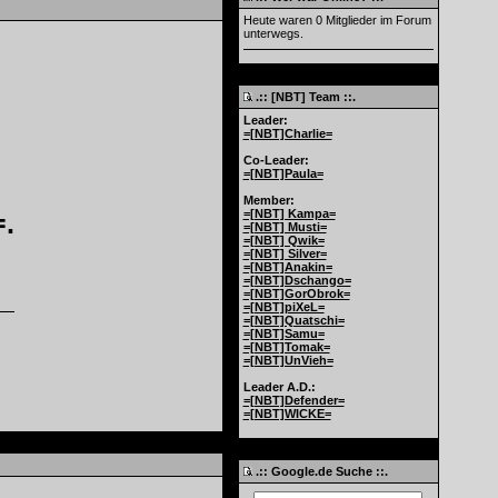
Heute waren 0 Mitglieder im Forum
unterwegs.
.:: [NBT] Team ::.
Leader:
=[NBT]Charlie=
Co-Leader:
=[NBT]Paula=
Member:
=[NBT] Kampa=
.
=[NBT] Musti=
=[NBT] Qwik=
=[NBT] Silver=
=[NBT]Anakin=
=[NBT]Dschango=
=[NBT]GorObrok=
=[NBT]piXeL=
=[NBT]Quatschi=
=[NBT]Samu=
=[NBT]Tomak=
=[NBT]UnVieh=
Leader A.D.:
=[NBT]Defender=
=[NBT]WICKE=
.:: Google.de Suche ::.