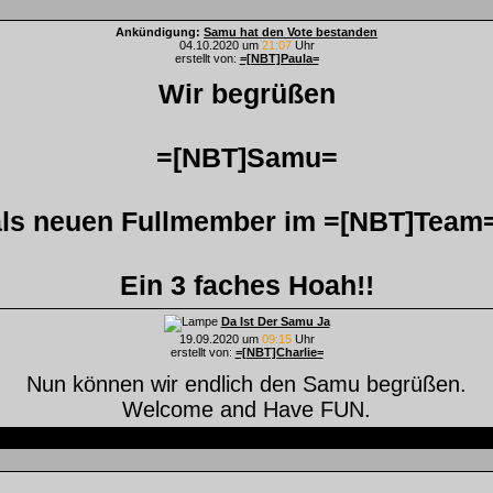
Ankündigung:
Samu hat den Vote bestanden
04.10.2020 um
21:07
Uhr
erstellt von:
=[NBT]Paula=
Wir begrüßen
=[NBT]Samu=
als neuen Fullmember im =[NBT]Team=
Ein 3 faches Hoah!!
Da Ist Der Samu Ja
19.09.2020 um
09:15
Uhr
erstellt von:
=[NBT]Charlie=
Nun können wir endlich den Samu begrüßen.
Welcome and Have FUN.