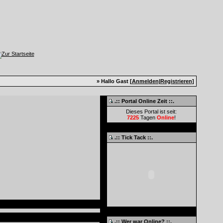
» Hallo Gast [
Anmelden
|
Registrieren
]
.:: Portal Online Zeit ::.
Dieses Portal ist seit:
7225
Tagen
Online
!
.:: Tick Tack ::.
.:: Wer war Online? ::.