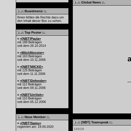
.:: Global News ::.
.:: Boardmenü ::.
Ihnen fehlen die Rechte dazu um
den Inhalt dieser Box zu sehen.
.:: Top Poster ::.
»
=[NBT]Paula=
mit 188 Beiträgen
seit dem 26.10.2014
»
=MilchMonster=
mit 163 Beiträgen
seit dem 10.11.2006
»
=[NBT]WICKE=
mit 125 Beiträgen
seit dem 11.11.2006
»
=[NBT]Defender=
mit 112 Beiträgen
seit dem 09.11.2006
»
=[NBT]UnVieh=
mit 110 Beiträgen
seit dem 05.12.2006
.:: Neue Member ::.
.:: [NBT] Teamspeak ::.
»
=[NBT]Samu=
registriert am: 19.09.2020
ERROR