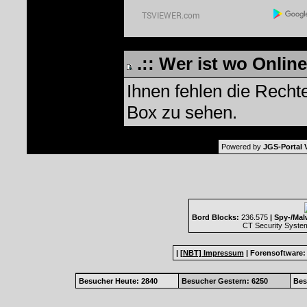
.:: Wer ist wo Online 
Ihnen fehlen die Recht
Box zu sehen.
Powered by
JGS-Portal V
Bord Blocks:
236.575
| Spy-/Mal
CT Security Syste
|
[NBT] Impressum
|
Forensoftware
Besucher Heute: 2840
Besucher Gestern: 6250
Bes