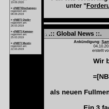
19.09.2020
unter "
Forder
»
=[NBT]Dschango=
registriert am:
08.09.2019
»
=[NBT] Qwik=
registriert am:
26.03.2019
»
=[NBT] Kampa=
.:: Global News ::.
registriert am:
25.03.2019
Ankündigung:
Sam
»
=[NBT] Musti=
04.10.2
registriert am:
22.03.2019
erstellt v
Wir 
=[N
als neuen Fullme
Ein 3 f