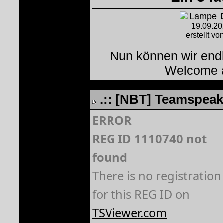
19.09.2
erstellt vo
Nun können wir end
Welcome 
.:: [NBT] Teamspeak 
ERROR
REG ID 1110740 not
found
There is no registration
for this REG ID on
TSViewer.com