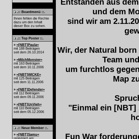
Entstanden aus dem
und dem Mo
.:: Boardmenü ::.
Ihnen fehlen die Rechte
sind wir am 2.11.2
dazu um den Inhalt
dieser Box zu sehen.
gew
.:: Top Poster ::.
»
=[NBT]Paula=
Wir, der Natural born
mit 188 Beiträgen
seit dem 26.10.2014
Team und 
»
=MilchMonster=
mit 163 Beiträgen
um furchtlos gegen
seit dem 10.11.2006
»
=[NBT]WICKE=
Map zu
mit 125 Beiträgen
seit dem 11.11.2006
»
=[NBT]Defender=
mit 112 Beiträgen
Spruch
seit dem 09.11.2006
»
=[NBT]UnVieh=
"Einmal ein [NBT] .
mit 110 Beiträgen
seit dem 05.12.2006
ho
.:: Neue Member ::.
Fun War forderunge
»
=[NBT]Samu=
registriert am: