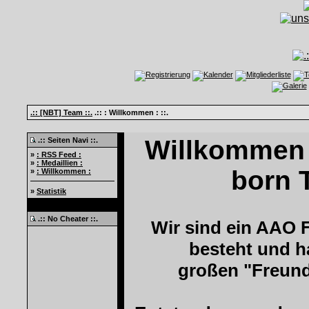
.:: [NBT] Team ::.
.:: : Willkommen : ::.
Willkommen 
.:: Seiten Navi ::.
»
: RSS Feed :
»
: Medaillien :
born T
»
: Willkommen :
»
Statistik
.:: No Cheater ::.
Wir sind ein AAO 
besteht und h
großen "Freund