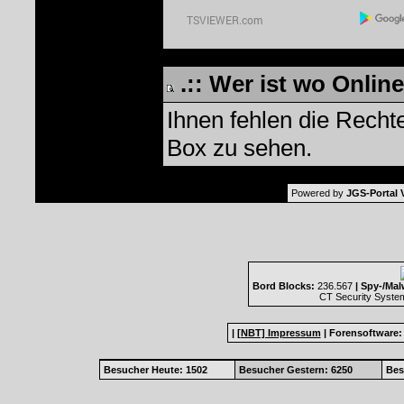
.:: Wer ist wo Online 
Ihnen fehlen die Recht
Box zu sehen.
Powered by
JGS-Portal V
Bord Blocks:
236.567
| Spy-/Mal
CT Security Syste
|
[NBT] Impressum
|
Forensoftware
Besucher Heute: 1502
Besucher Gestern: 6250
Bes