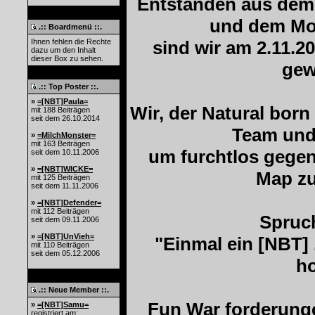
Entstanden aus dem
und dem Mo
.:: Boardmenü ::.
Ihnen fehlen die Rechte
sind wir am 2.11.2
dazu um den Inhalt
dieser Box zu sehen.
gew
.:: Top Poster ::.
»
=[NBT]Paula=
Wir, der Natural born
mit 188 Beiträgen
seit dem 26.10.2014
Team und 
»
=MilchMonster=
mit 163 Beiträgen
um furchtlos gegen
seit dem 10.11.2006
»
=[NBT]WICKE=
Map zu
mit 125 Beiträgen
seit dem 11.11.2006
»
=[NBT]Defender=
mit 112 Beiträgen
Spruch
seit dem 09.11.2006
»
=[NBT]UnVieh=
"Einmal ein [NBT] .
mit 110 Beiträgen
seit dem 05.12.2006
ho
.:: Neue Member ::.
Fun War forderunge
»
=[NBT]Samu=
registriert am: