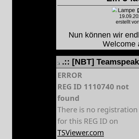
19.09.2
erstellt vo
Nun können wir end
Welcome 
.:: [NBT] Teamspeak 
ERROR
REG ID 1110740 not
found
There is no registration
for this REG ID on
TSViewer.com