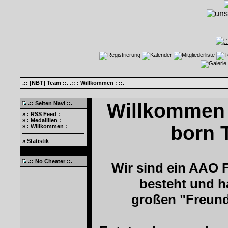
.:: [NBT] Team ::.
.:: : Willkommen : ::.
Willkommen 
.:: Seiten Navi ::.
»
: RSS Feed :
»
: Medaillien :
born T
»
: Willkommen :
»
Statistik
.:: No Cheater ::.
Wir sind ein AAO 
besteht und h
großen "Freund