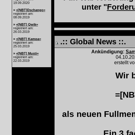
19.09.2020
unter "
Forder
»
=[NBT]Dschango=
registriert am:
08.09.2019
»
=[NBT] Qwik=
registriert am:
26.03.2019
»
=[NBT] Kampa=
.:: Global News ::.
registriert am:
25.03.2019
Ankündigung:
Sam
»
=[NBT] Musti=
04.10.2
registriert am:
22.03.2019
erstellt v
Wir 
=[N
als neuen Fullme
Ein 3 f