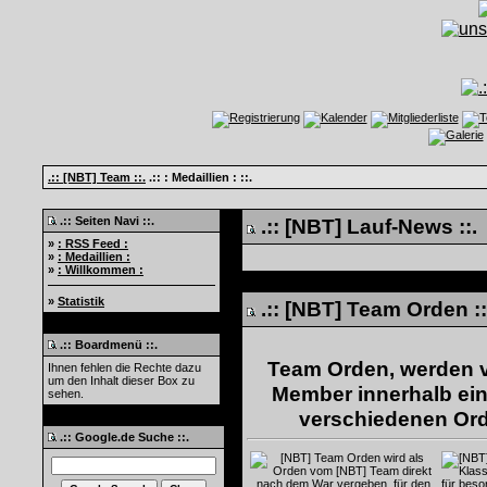
.:: [NBT] Team ::.
.:: : Medaillien : ::.
.:: Seiten Navi ::.
.:: [NBT] Lauf-News ::.
»
: RSS Feed :
»
: Medaillien :
»
: Willkommen :
»
Statistik
.:: [NBT] Team Orden :
.:: Boardmenü ::.
Team Orden, werden v
Ihnen fehlen die Rechte dazu
um den Inhalt dieser Box zu
Member innerhalb ein
sehen.
verschiedenen Orde
.:: Google.de Suche ::.