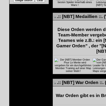
.:: [NBT] Medaillien :
Diese Orden werden du
Team-Member vergeben
Teames wie z.B.: ein 
Gamer Orden" , der "[N
[NBT
.:: [NBT] War Orden ::
War Orden gibt es in Bro