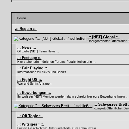
Foren
.:: Regeln ::.
.:: [NBT] Global ::.
Übergeordneter Öffentlicher
.:: News ::.
Offizielle [NBT] Team News ...
.:: Festtage ::.
Hier stehen alle möglichen Forums Festlichkeiten drin ....
.:: Fair Playing ::.
Informationen zu Kick's und Bann's
.:: Fight US ::.
War und Scrim Anfragen
.:: Bewerbungen ::.
Ihr wollt ein [NBT] Member werden, dann schreibt hier eure Bewerbung hinein ..
.:: Schwarzes Brett :
Komplett Öffentlicher Ber
.:: Off Topic ::.
.:: Witziges ² ::.
Lustige Geschichten; Bilder und allerlei zum schmunzeln