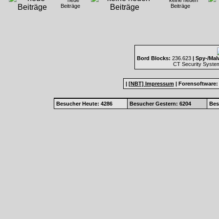
neue
keine neuen
Beiträge
Beiträge
Bord Blocks:
236.623
| Spy-/Mal
CT Security Syste
|
[NBT] Impressum
|
Forensoftware
Besucher Heute: 4286
Besucher Gestern: 6204
Bes