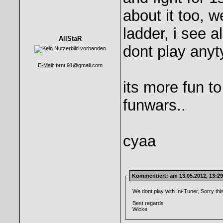
about it too, 
ladder, i see a
AllStaR
dont play anyt
E-Mail
: brnt.91@gmail.com
its more fun t
funwars..
cyaa
Kommentiert
: am 13.05.2012, 13:2
We dont play with Ini-Tuner, Sorry this
Best regards
Wicke