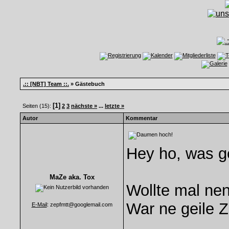
.:: [NBT] Team ::.
» Gästebuch
[1]
Seiten (15):
2
3
nächste »
...
letzte »
Autor
Kommentar
Hey ho, was g
MaZe aka. Tox
Wollte mal ne
War ne geile 
E-Mail
: zepfmtt@googlemail.com