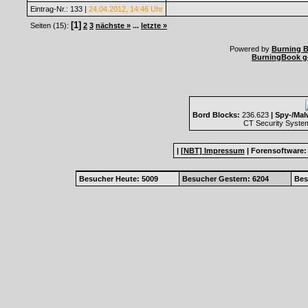
Eintrag-Nr.: 133 |
24.04.2012, 14:46 Uhr
[1]
Seiten (15):
2
3
nächste »
...
letzte »
Powered by
Burning B
BurningBook 
Bord Blocks:
236.623
| Spy-/Mal
CT Security Syste
|
[NBT] Impressum
|
Forensoftware
Besucher Heute: 5009
Besucher Gestern: 6204
Bes