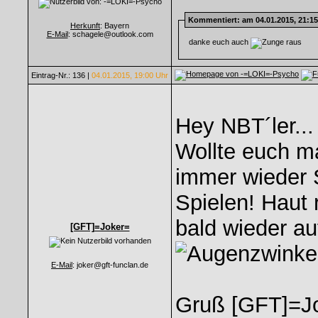
Kommentiert
: am 04.01.2015, 21:1
Herkunft
: Bayern
E-Mail
: schagele@outlook.com
danke euch auch
Eintrag-Nr.: 136 |
04.01.2015, 19:00 Uhr
Hey NBT´ler...
Wollte euch m
immer wieder 
Spielen! Haut r
bald wieder au
[GFT]=Joker=
E-Mail
: joker@gft-funclan.de
Gruß [GFT]=J