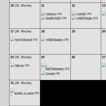
10
(33. Woche)
11
12
13
=Havoc=
(46)
=Chr!$=
(44)
Soulfly{GER}
(46)
=[NBT]Paula=
(52)
17
(34. Woche)
18
19
20
[pm]^!!Venom!!
(42)
=[NBT]Anakin=
(55)
24
(35. Woche)
25
26
27
Niisyen
(33)
=
[NBT]Defender=
(61)
Coyote
(48)
31
(36. Woche)
brother_in_arms
(49)