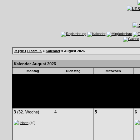
.:: [NBT] Team ::.
»
Kalender
» August 2026
Kalender August 2026
Montag
Dienstag
Mittwoch
3
(32. Woche)
4
5
6
Hotte
(49)