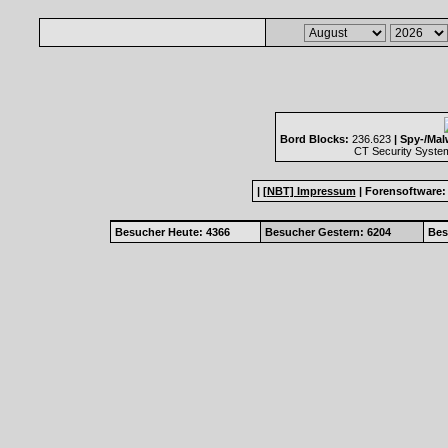
Bord Blocks:
236.623
| Spy-/Mal
CT Security Syste
|
[NBT] Impressum
|
Forensoftware
Besucher Heute: 4366
Besucher Gestern: 6204
Bes