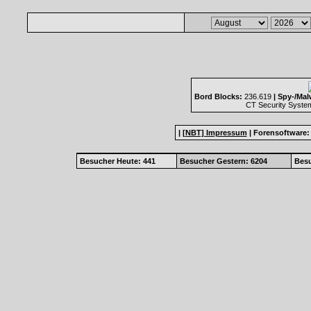
Bord Blocks:
236.619
| Spy-/Mal
CT Security Syste
|
[NBT] Impressum
|
Forensoftware
Besucher Heute: 441
Besucher Gestern: 6204
Besu