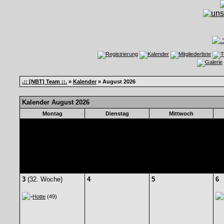
.:: [NBT] Team ::.
»
Kalender
» August 2026
Kalender August 2026
Montag
Dienstag
Mittwoch
3
(32. Woche)
4
5
6
Hotte
(49)