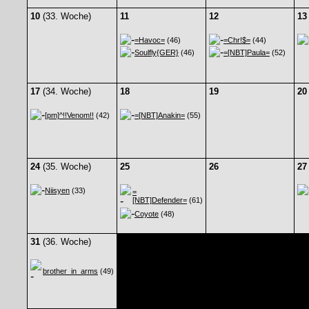
10
(33. Woche)
11
12
13
=Havoc=
(46)
=Chr!$=
(44)
Soulfly{GER}
(46)
=[NBT]Paula=
(52)
17
(34. Woche)
18
19
20
[pm]^!!Venom!!
(42)
=[NBT]Anakin=
(55)
24
(35. Woche)
25
26
27
Niisyen
(33)
=
[NBT]Defender=
(61)
Coyote
(48)
31
(36. Woche)
brother_in_arms
(49)