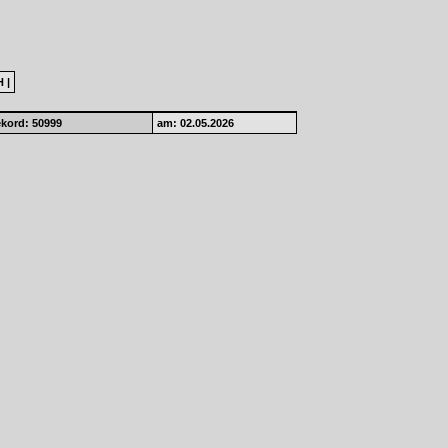
H
|
kord: 50999
am: 02.05.2026