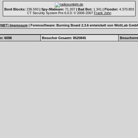
Bord Blocks:
236.593
| Spy-/Malware:
71.207
| Bad Bot:
1.341
| Flooder:
4.370.803
CT Security System Pre 6.0.0: © 2006-2007
Frank John
[NBT] Impressum
|
Forensoftware:
Burning Board 2.3.6
entwickelt von
WoltLab Gmb
n: 6098
Besucher Gesamt: 8520845
Besucherre